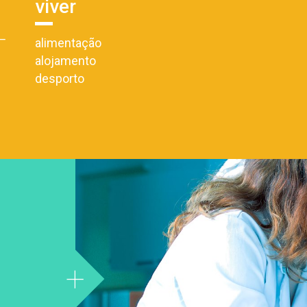
viver
+
alimentação
alojamento
desporto
+