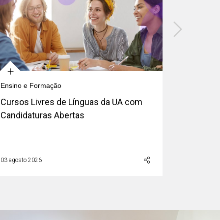
+
+
Ensino e Formação
Investigaç
Cursos Livres de Línguas da UA com
Célia Al
Candidaturas Abertas
as poeir
Nature
03 agosto 2026
04 agosto 2