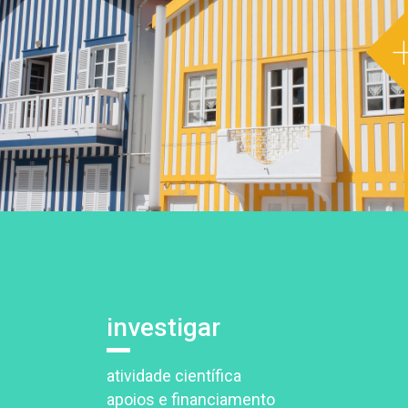
investigar
atividade científica
apoios e financiamento