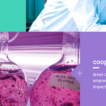
coo
+
áreas 
empre
impact