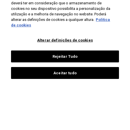
deverá ter em consideração que o armazenamento de
Santiago
estudantes ua
cookies no seu dispositivo possibilita a personalização da
3810-193 Aveiro
estudantes internacionais
utilização e a melhoria de navegação no website. Poderá
Portugal
alumni
alterar as definições de cookies a qualquer altura.
Política
de cookies
+351 234 370 200
pessoas ua
sociedade
contactos gerais
Alterar definições de cookies
comunicação e media
Rejeitar Tudo
Proteção de dados
Termos de utilização
Acessibilidade
Mapa do site
Universidade de Aveiro 2026
Aceitar tudo