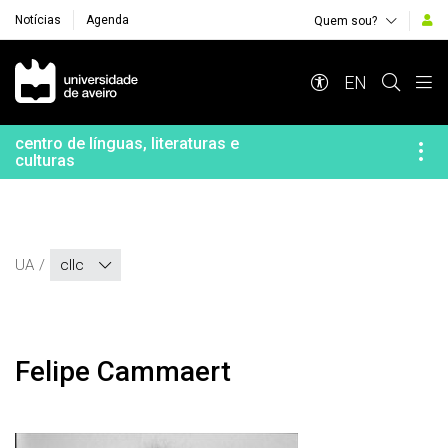
Notícias
Agenda
Quem sou?
Navegação Principal
EN
centro de línguas, literaturas e
culturas
UA
cllc
Felipe Cammaert