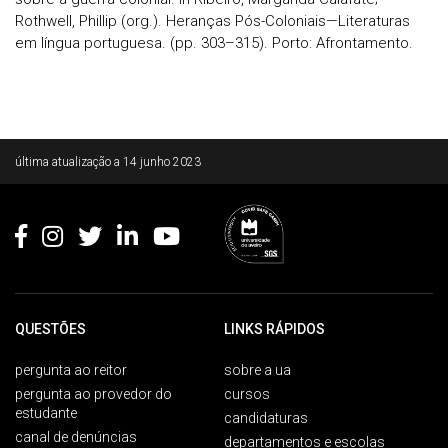
Rothwell, Phillip (org.). Heranças Pós-Coloniais—Literaturas
em língua portuguesa. (pp. 303–315). Porto: Afrontamento.
Rodapé
última atualização a
14 junho 2023
QUESTÕES
LINKS RÁPIDOS
pergunta ao reitor
sobre a ua
pergunta ao provedor do
cursos
estudante
candidaturas
canal de denúncias
departamentos e escolas