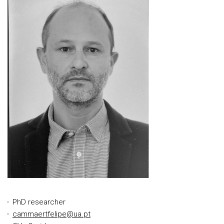
PhD researcher
cammaertfelipe@ua.pt