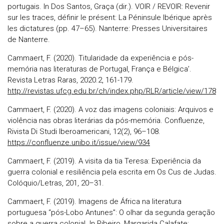
portugais. In Dos Santos, Graça (dir.). VOIR / REVOIR: Revenir
sur les traces, définir le présent: La Péninsule Ibérique après
les dictatures (pp. 47–65). Nanterre: Presses Universitaires
de Nanterre.
Cammaert, F. (2020). Titularidade da experiência e pós-
memória nas literaturas de Portugal, França e Bélgica’.
Revista Letras Raras, 2020.2, 161-179.
http://revistas.ufcg.edu.br/ch/index.php/RLR/article/view/178
Cammaert, F. (2020). A voz das imagens coloniais: Arquivos e
violência nas obras literárias da pós-memória. Confluenze,
Rivista Di Studi Iberoamericani, 12(2), 96–108.
https://confluenze.unibo.it/issue/view/934
Cammaert, F. (2019). A visita da tia Teresa: Experiência da
guerra colonial e resiliência pela escrita em Os Cus de Judas.
Colóquio/Letras, 201, 20–31.
Cammaert, F. (2019). Imagens de África na literatura
portuguesa “pós-Lobo Antunes”: O olhar da segunda geração
sobre a guerra colonial. In Ribeiro, Margarida Calafate;