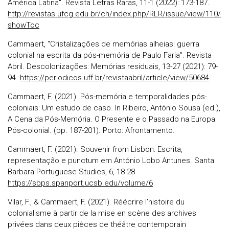
América Latina". Revista Letras Raras, 11-1 (2022): 173-187.
http://revistas.ufcg.edu.br/ch/index.php/RLR/issue/view/110/
showToc
Cammaert, "Cristalizações de memórias alheias: guerra
colonial na escrita da pós-memória de Paulo Faria". Revista
Abril. Descolonizações: Memórias residuais, 13-27 (2021): 79-
94.
https://periodicos.uff.br/revistaabril/article/view/50684
Cammaert, F. (2021). Pós-memória e temporalidades pós-
coloniais: Um estudo de caso. In Ribeiro, António Sousa (ed.),
A Cena da Pós-Memória. O Presente e o Passado na Europa
Pós-colonial. (pp. 187-201). Porto: Afrontamento.
Cammaert, F. (2021). Souvenir from Lisbon: Escrita,
representação e punctum em António Lobo Antunes. Santa
Barbara Portuguese Studies, 6, 18-28.
https://sbps.spanport.ucsb.edu/volume/6
Vilar, F., & Cammaert, F. (2021). Réécrire l’histoire du
colonialisme à partir de la mise en scène des archives
privées dans deux pièces de théâtre contemporain