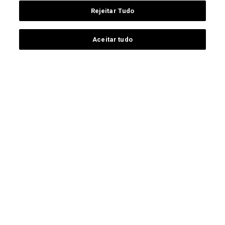
Rejeitar Tudo
Aceitar tudo
IDAD
Email:
sec@idad.ua.pt
Tel.
(+351) 234 400 800