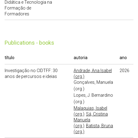
Didática e Tecnologia na
Formação de
Formadores
publications - books
título
autoria
ano
Investigação no CIDTFF: 30
Andrade, Ana Isabel
2026
anos de percursos e ideias
(org.)
Gonçalves, Manuela
(org.)
Lopes, J. Bernardino
(org.)
Malaquias, Isabel
(org.)
Sá, Cristina
Manuela
(org.)
Batista, Bruna
(org.)