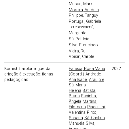
Mifsud, Mark
Moreira, António
Philippe, Tanguy
Portugal, Gabriela
Tereseviciené,
Margarita
Sá, Patrícia
Silva, Francisco
Vieira, Rui
Voisin, Carole
Kamishibai plurilingue: da
Faneca, Rosa Maria
2022
criação à execução: fichas
(Coord.)
Andrade,
pedagógicas
Ana Isabel
Araújo e
Sá, Maria
Helena
Batista,
Bruna
Espinha,
Ângela
Martins,
Filomena
Piacentini,
Valentina
Pinto,
Susana
Sá, Cristina
Manuela
Silva,
Francisco