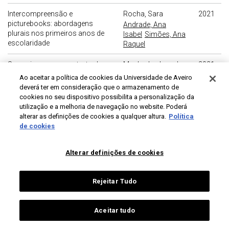
Intercompreensão e
Rocha, Sara
2021
picturebooks: abordagens
Andrade, Ana
plurais nos primeiros anos de
Isabel
Simões, Ana
escolaridade
Raquel
Supervisores em contexto de
Machado, Jane do
2021
formação de professores:
Carmo
Ao aceitar a política de cookies da Universidade de Aveiro
constrangimentos e desafios
Andrade, Ana
deverá ter em consideração que o armazenamento de
Isabel
Neves, Rui
cookies no seu dispositivo possibilita a personalização da
utilização e a melhoria de navegação no website. Poderá
A prática pedagógica na
Lima, Isabel Salomé
2020
alterar as definições de cookies a qualquer altura.
Política
formação inicial de professores
de cookies
de Miranda Santos
em Cabo Verde: perspectivas
de
dos supervisores
Andrade, Ana
Alterar definições de cookies
Isabel
Costa, Nilza
Maria Vilhena
Nunes da
Rejeitar Tudo
A supervisão em contextos de
Machado, Jane do
2020
formação: alguns estudos em
Carmo
Aceitar tudo
Portugal - Apresentação
Andrade, Ana