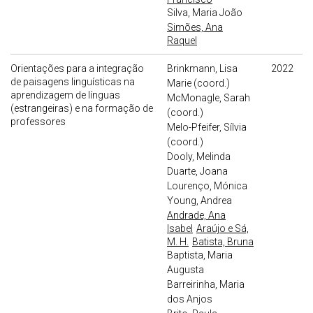
Silva, Maria João
Simões, Ana
Raquel
Orientações para a integração
Brinkmann, Lisa
2022
de paisagens linguísticas na
Marie (coord.)
aprendizagem de línguas
McMonagle, Sarah
(estrangeiras) e na formação de
(coord.)
professores
Melo-Pfeifer, Sílvia
(coord.)
Dooly, Melinda
Duarte, Joana
Lourenço, Mónica
Young, Andrea
Andrade, Ana
Isabel
Araújo e Sá,
M. H.
Batista, Bruna
Baptista, Maria
Augusta
Barreirinha, Maria
dos Anjos