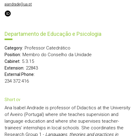
aiandrade@ua.pt
Departamento de Educação e Psicologia
Professor Catedrático
Category:
Membro do Conselho da Unidade
Position:
5.3.15
Cabinet:
22843
Extension:
External Phone:
234 372 416
short cv
Ana Isabel Andrade is professor of Didactics at the University
of Aveiro (Portugal) where she teaches supervision and
language education and where she supervises teacher-
trainees’ internships in local schools. She coordinates the
Research Group 1 -
Languages, theories and practices in