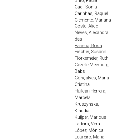
Brito, Paula
Cadi, Sonia
Carinhas, Raquel
Clemente, Mariana
Costa, Alice
Neves, Alexandra
das
Faneca, Rosa
Fischer, Susann
Flörkemeier, Ruth
Gezelle-Meerburg,
Babs
Gonçalves, Maria
Cristina
Huilcan Herrera,
Marcela
Kruszynska,
Klaudia
Kuijper, Marlous
Ladeira, Vera
López, Mònica
Loureiro, Maria