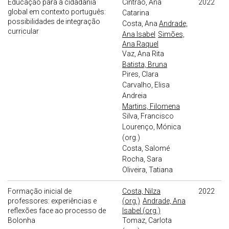
Educação para a cidadania
Cintrão, Ana
2022
global em contexto português:
Catarina
possibilidades de integração
Costa, Ana
Andrade,
curricular
Ana Isabel
Simões,
Ana Raquel
Vaz, Ana Rita
Batista, Bruna
Pires, Clara
Carvalho, Elisa
Andreia
Martins, Filomena
Silva, Francisco
Lourenço, Mónica
(org.)
Costa, Salomé
Rocha, Sara
Oliveira, Tatiana
Formação inicial de
Costa, Nilza
2022
professores: experiências e
(org.)
Andrade, Ana
reflexões face ao processo de
Isabel (org.)
Bolonha
Tomaz, Carlota