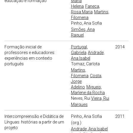
educação e formação
Maria
Helena
Faneca,
Rosa Maria
Martins,
Filomena
Pinho, Ana Sofia
Simões, Ana
Raquel
Formação inicial de
Portugal,
2014
professores e educadores:
Gabriela
Andrade,
experiências em contexto
Ana Isabel
português
Tomaz, Carlota
Martins,
Filomena
Costa,
Jorge
Adelino
Migueis,
Marlene da Rocha
Neves, Rui
Vieira, Rui
Marques
Intercompreensão e Didática de
Pinho, Ana Sofia
2011
Línguas: histórias a partir de um
(org.)
projeto
Andrade, Ana Isabel