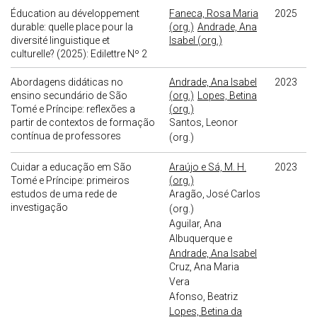
Éducation au développement
Faneca, Rosa Maria
2025
durable: quelle place pour la
(org.)
Andrade, Ana
diversité linguistique et
Isabel (org.)
culturelle? (2025): Edilettre Nº 2
Abordagens didáticas no
Andrade, Ana Isabel
2023
ensino secundário de São
(org.)
Lopes, Betina
Tomé e Príncipe: reflexões a
(org.)
partir de contextos de formação
Santos, Leonor
contínua de professores
(org.)
Cuidar a educação em São
Araújo e Sá, M. H.
2023
Tomé e Príncipe: primeiros
(org.)
estudos de uma rede de
Aragão, José Carlos
investigação
(org.)
Aguilar, Ana
Albuquerque e
Andrade, Ana Isabel
Cruz, Ana Maria
Vera
Afonso, Beatriz
Lopes, Betina da