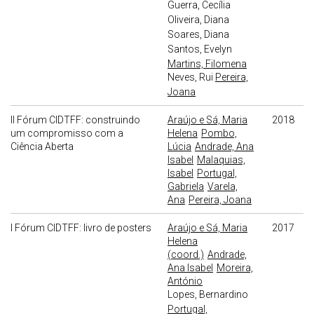
Guerra, Cecília
Oliveira, Diana
Soares, Diana
Santos, Evelyn
Martins, Filomena
Neves, Rui
Pereira,
Joana
II Fórum CIDTFF: construindo
Araújo e Sá, Maria
2018
um compromisso com a
Helena
Pombo,
Ciência Aberta
Lúcia
Andrade, Ana
Isabel
Malaquias,
Isabel
Portugal,
Gabriela
Varela,
Ana
Pereira, Joana
I Fórum CIDTFF: livro de posters
Araújo e Sá, Maria
2017
Helena
(coord.)
Andrade,
Ana Isabel
Moreira,
António
Lopes, Bernardino
Portugal,