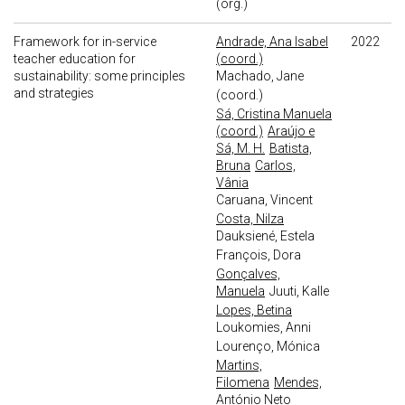
(org.)
Framework for in-service
Andrade, Ana Isabel
2022
teacher education for
(coord.)
sustainability: some principles
Machado, Jane
and strategies
(coord.)
Sá, Cristina Manuela
(coord.)
Araújo e
Sá, M. H.
Batista,
Bruna
Carlos,
Vânia
Caruana, Vincent
Costa, Nilza
Dauksiené, Estela
François, Dora
Gonçalves,
Manuela
Juuti, Kalle
Lopes, Betina
Loukomies, Anni
Lourenço, Mónica
Martins,
Filomena
Mendes,
António Neto