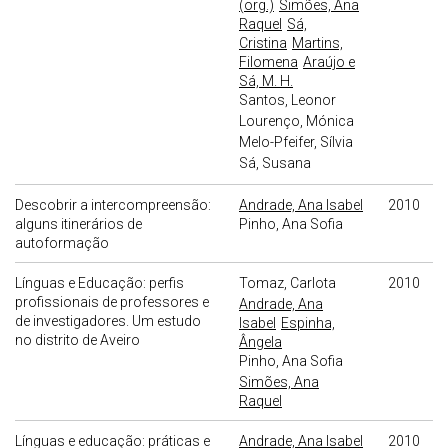
(org.)
Simões, Ana
Raquel
Sá,
Cristina
Martins,
Filomena
Araújo e
Sá, M. H.
Santos, Leonor
Lourenço, Mónica
Melo-Pfeifer, Sílvia
Sá, Susana
Descobrir a intercompreensão:
Andrade, Ana Isabel
2010
alguns itinerários de
Pinho, Ana Sofia
autoformação
Línguas e Educação: perfis
Tomaz, Carlota
2010
profissionais de professores e
Andrade, Ana
de investigadores. Um estudo
Isabel
Espinha,
no distrito de Aveiro
Ângela
Pinho, Ana Sofia
Simões, Ana
Raquel
Línguas e educação: práticas e
Andrade, Ana Isabel
2010