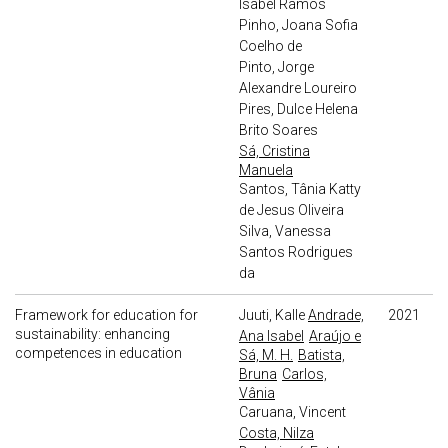
Isabel Ramos
Pinho, Joana Sofia
Coelho de
Pinto, Jorge
Alexandre Loureiro
Pires, Dulce Helena
Brito Soares
Sá, Cristina
Manuela
Santos, Tânia Katty
de Jesus Oliveira
Silva, Vanessa
Santos Rodrigues
da
Framework for education for
Juuti, Kalle
Andrade,
2021
sustainability: enhancing
Ana Isabel
Araújo e
competences in education
Sá, M. H.
Batista,
Bruna
Carlos,
Vânia
Caruana, Vincent
Costa, Nilza