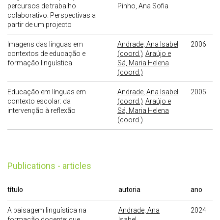
percursos de trabalho
Pinho, Ana Sofia
colaborativo. Perspectivas a
partir de um projecto
Imagens das línguas em
Andrade, Ana Isabel
2006
contextos de educação e
(coord.)
Araújo e
formação linguística
Sá, Maria Helena
(coord.)
Educação em línguas em
Andrade, Ana Isabel
2005
contexto escolar: da
(coord.)
Araújo e
intervenção à reflexão
Sá, Maria Helena
(coord.)
publications - articles
título
autoria
ano
A paisagem linguística na
Andrade, Ana
2024
formação docente: que
Isabel