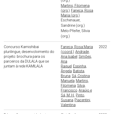
(org.)
Martins, Filomena
(org.)
Faneca, Rosa
Maria (org.)
Eschenauer,
Sandrine (org.)
Melo-Pfeifer, Sílvia
(org.)
Concurso Kamishibai
Faneca, Rosa Maria
2022
plurilingue, desenvolvimento do
(coord.)
Andrade,
projeto: brochura para os
Ana Isabel
Simões,
parceiros da DULALA que se
Ana
juntam à rede KAMILALA
Raquel
Espinha,
Ângela
Batista,
Bruna
Sá, Cristina
Manuela
Martins,
Filomena
Silva,
Francisco
Araújo e
Sá, M. H.
Pinto,
Susana
Piacentini,
Valentina