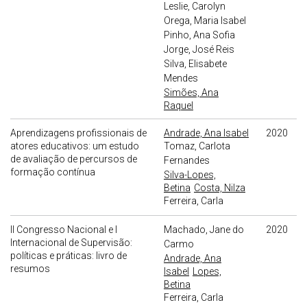
Leslie, Carolyn
Orega, Maria Isabel
Pinho, Ana Sofia
Jorge, José Reis
Silva, Elisabete
Mendes
Simões, Ana
Raquel
Aprendizagens profissionais de
Andrade, Ana Isabel
2020
atores educativos: um estudo
Tomaz, Carlota
de avaliação de percursos de
Fernandes
formação contínua
Silva-Lopes,
Betina
Costa, Nilza
Ferreira, Carla
II Congresso Nacional e I
Machado, Jane do
2020
Internacional de Supervisão:
Carmo
políticas e práticas: livro de
Andrade, Ana
resumos
Isabel
Lopes,
Betina
Ferreira, Carla