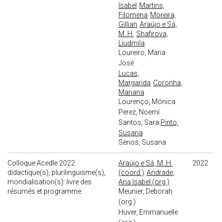
Isabel
Martins,
Filomena
Moreira,
Gillian
Araújo e Sá,
M. H.
Shafirova,
Liudmila
Loureiro, Maria
José
Lucas,
Margarida
Coronha,
Mariana
Lourenço, Mónica
Perez, Noemí
Santos, Sara
Pinto,
Susana
Senos, Susana
Colloque Acedle 2022:
Araújo e Sá, M. H.
2022
didactique(s), plurilinguisme(s),
(coord.)
Andrade,
mondialisation(s): livre des
Ana Isabel (org.)
résumés et programme
Meunier, Deborah
(org.)
Huver, Emmanuelle