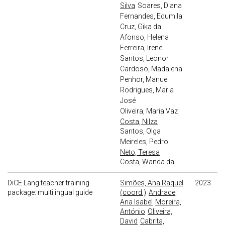
Silva
Soares, Diana
Fernandes, Edumila
Cruz, Gika da
Afonso, Helena
Ferreira, Irene
Santos, Leonor
Cardoso, Madalena
Penhor, Manuel
Rodrigues, Maria
José
Oliveira, Maria Vaz
Costa, Nilza
Santos, Olga
Meireles, Pedro
Neto, Teresa
Costa, Wanda da
DiCE.Lang teacher training
Simões, Ana Raquel
2023
package: multilingual guide
(coord.)
Andrade,
Ana Isabel
Moreira,
António
Oliveira,
David
Cabrita,