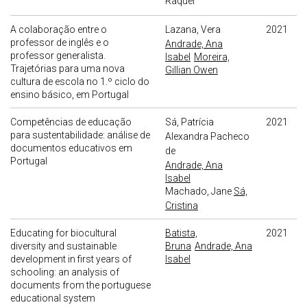
Raquel
A colaboração entre o
Lazana, Vera
2021
professor de inglês e o
Andrade, Ana
professor generalista.
Isabel
Moreira,
Trajetórias para uma nova
Gillian Owen
cultura de escola no 1.º ciclo do
ensino básico, em Portugal
Competências de educação
Sá, Patrícia
2021
para sustentabilidade: análise de
Alexandra Pacheco
documentos educativos em
de
Portugal
Andrade, Ana
Isabel
Machado, Jane
Sá,
Cristina
Educating for biocultural
Batista,
2021
diversity and sustainable
Bruna
Andrade, Ana
development in first years of
Isabel
schooling: an analysis of
documents from the portuguese
educational system