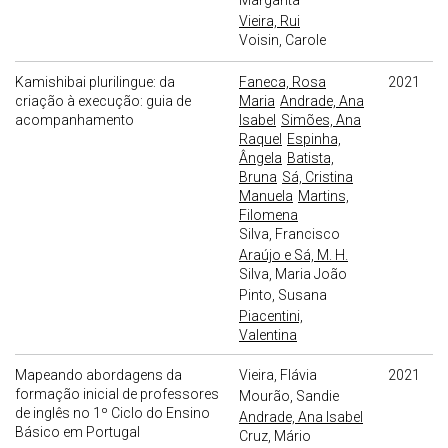
Margarita
Vieira, Rui
Voisin, Carole
Kamishibai plurilingue: da
Faneca, Rosa
2021
criação à execução: guia de
Maria
Andrade, Ana
acompanhamento
Isabel
Simões, Ana
Raquel
Espinha,
Ângela
Batista,
Bruna
Sá, Cristina
Manuela
Martins,
Filomena
Silva, Francisco
Araújo e Sá, M. H.
Silva, Maria João
Pinto, Susana
Piacentini,
Valentina
Mapeando abordagens da
Vieira, Flávia
2021
formação inicial de professores
Mourão, Sandie
de inglês no 1º Ciclo do Ensino
Andrade, Ana Isabel
Básico em Portugal
Cruz, Mário