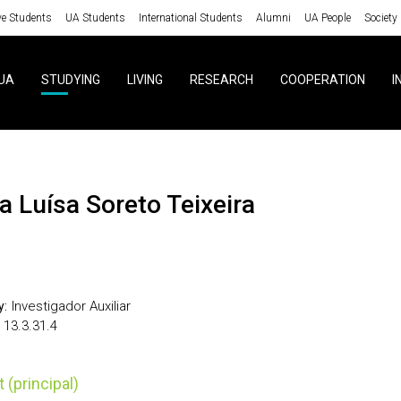
ve Students
UA Students
International Students
Alumni
UA People
Society
UA
STUDYING
LIVING
RESEARCH
COOPERATION
I
via Luísa Soreto Teixeira
Investigador Auxiliar
y:
13.3.31.4
t (principal)