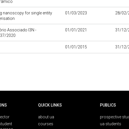
erâmico
 nanoscopy for single entity
01/03/2023
28/02/
risation
rio Associado I3N -
01/01/2021
31/12/
37/2020
01/01/2015
31/12/
ONS
QUICK LINKS
PUBLICS
rector
about ua
prospective stu
student
courses
ua students