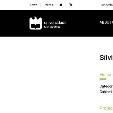
News
Events
Prospecti
Navegação Principal
ABOUT 
Síl
Física
Categor
Cabinet:
Projec