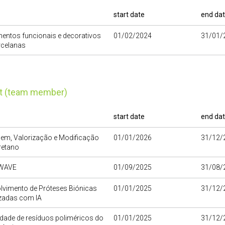
start date
end da
entos funcionais e decorativos
01/02/2024
31/01/
rcelanas
ct (team member)
start date
end da
gem, Valorização e Modificação
01/01/2026
31/12/
retano
WAVE
01/09/2025
31/08/
lvimento de Próteses Biónicas
01/01/2025
31/12/
zadas com IA
idade de resíduos poliméricos do
01/01/2025
31/12/