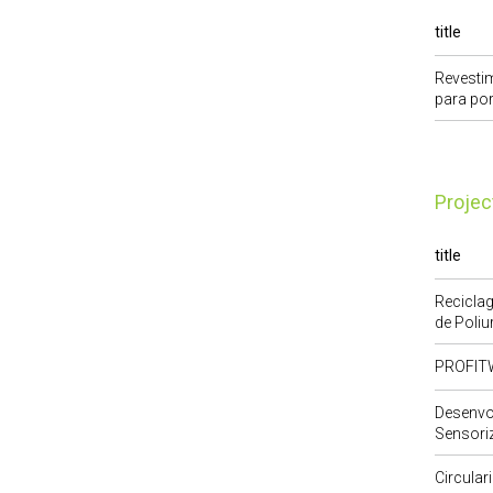
title
Revestim
para po
Proje
title
Recicla
de Poliu
PROFIT
Desenvo
Sensori
Circular