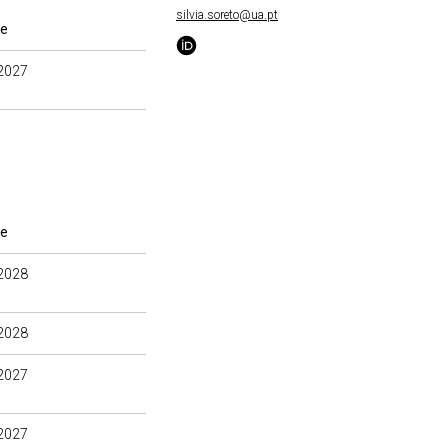
silvia.soreto@ua.pt
te
2027
te
2028
2028
2027
2027