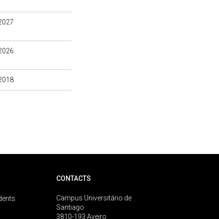
2027
2026
2018
CONTACTS
Campus Universitário de
dents
Santiago
3810-193 Aveiro