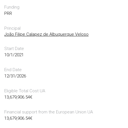
Funding
PRR
Principal
João Filipe Calapez de Albuquerque Veloso
Start Date
10/1/2021
End Date
12/31/2026
Eligible Total Cost UA
13,679,906.54
€
Financial support from the European Union UA
13,679,906.54
€