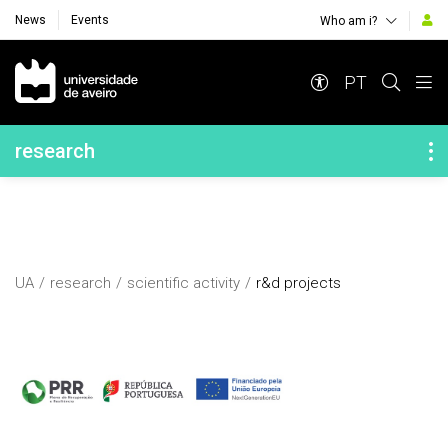
News
Events
Who am i?
Navegação Principal
PT
Navegação Lateral
research
UA
research
scientific activity
r&d projects