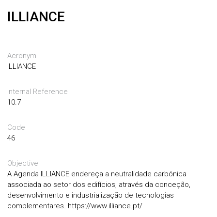
ILLIANCE
Acronym
ILLIANCE
Internal Reference
10.7
Code
46
Objective
A Agenda ILLIANCE endereça a neutralidade carbónica
associada ao setor dos edifícios, através da conceção,
desenvolvimento e industrialização de tecnologias
complementares. https://www.illiance.pt/