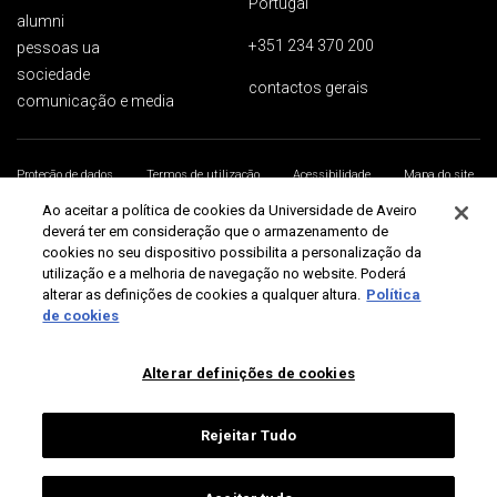
Portugal
alumni
+351 234 370 200
pessoas ua
sociedade
contactos gerais
comunicação e media
Proteção de dados
Termos de utilização
Acessibilidade
Mapa do site
Universidade de Aveiro 2026
Ao aceitar a política de cookies da Universidade de Aveiro
deverá ter em consideração que o armazenamento de
cookies no seu dispositivo possibilita a personalização da
utilização e a melhoria de navegação no website. Poderá
alterar as definições de cookies a qualquer altura.
Política
de cookies
Alterar definições de cookies
Rejeitar Tudo