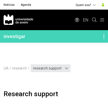
Notícias
Agenda
Quem sou?
Navegação Principal
EN
Navegação Lateral
investigar
UA
research
research support
Research support