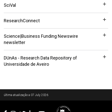
SciVal
ResearchConnect
Science|Business Funding Newswire
newsletter
DUnAs - Research Data Repository of
Universidade de Aveiro
Rodapé
última atualização a
07 July 2026