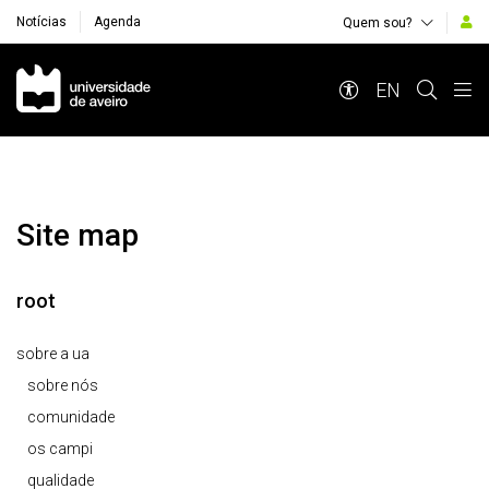
Notícias
Agenda
Quem sou?
Navegação Principal
EN
Site map
root
sobre a ua
sobre nós
comunidade
os campi
qualidade