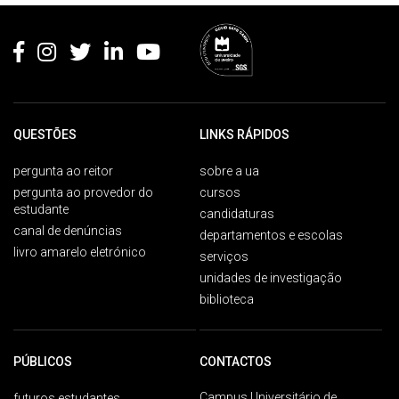
Rodapé
QUESTÕES
LINKS RÁPIDOS
pergunta ao reitor
sobre a ua
pergunta ao provedor do
cursos
estudante
candidaturas
canal de denúncias
departamentos e escolas
livro amarelo eletrónico
serviços
unidades de investigação
biblioteca
PÚBLICOS
CONTACTOS
Campus Universitário de
futuros estudantes