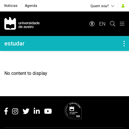
Notícias
Agenda
Quem sou?
Navegação Principal
EN
Navegação Lateral
estudar
No content to display
Rodapé