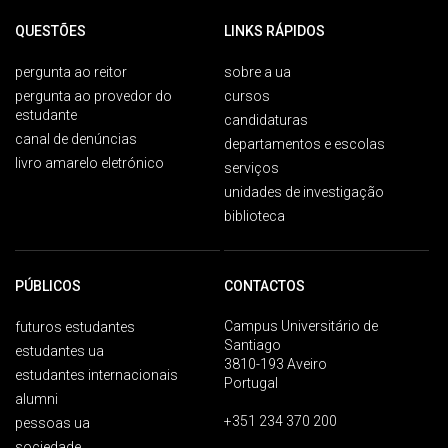
QUESTÕES
LINKS RÁPIDOS
pergunta ao reitor
sobre a ua
pergunta ao provedor do
cursos
estudante
candidaturas
canal de denúncias
departamentos e escolas
livro amarelo eletrónico
serviços
unidades de investigação
biblioteca
PÚBLICOS
CONTACTOS
Campus Universitário de
futuros estudantes
Santiago
estudantes ua
3810-193 Aveiro
estudantes internacionais
Portugal
alumni
+351 234 370 200
pessoas ua
sociedade