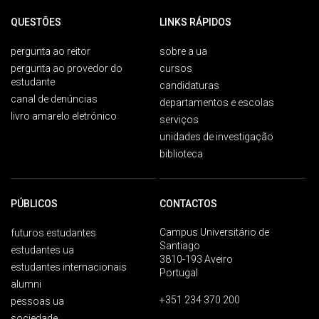
QUESTÕES
LINKS RÁPIDOS
pergunta ao reitor
sobre a ua
pergunta ao provedor do
cursos
estudante
candidaturas
canal de denúncias
departamentos e escolas
livro amarelo eletrónico
serviços
unidades de investigação
biblioteca
PÚBLICOS
CONTACTOS
Campus Universitário de
futuros estudantes
Santiago
estudantes ua
3810-193 Aveiro
estudantes internacionais
Portugal
alumni
+351 234 370 200
pessoas ua
sociedade