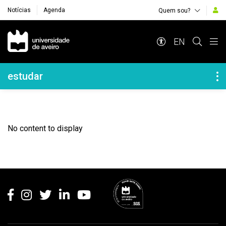
Notícias
Agenda
Quem sou?
Navegação Principal
EN
Navegação Lateral
estudar
No content to display
Rodapé