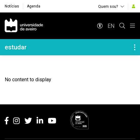
Notícias
Agenda
Quem sou?
Navegação Principal
EN
Navegação Lateral
estudar
No content to display
Rodapé