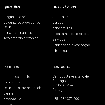
QUESTÕES
LINKS RÁPIDOS
pergunta ao reitor
sobre a ua
pergunta ao provedor do
cursos
estudante
candidaturas
canal de denúncias
departamentos e escolas
livro amarelo eletrónico
serviços
unidades de investigação
biblioteca
PÚBLICOS
CONTACTOS
Campus Universitário de
futuros estudantes
Santiago
estudantes ua
3810-193 Aveiro
estudantes internacionais
Portugal
alumni
+351 234 370 200
pessoas ua
sociedade