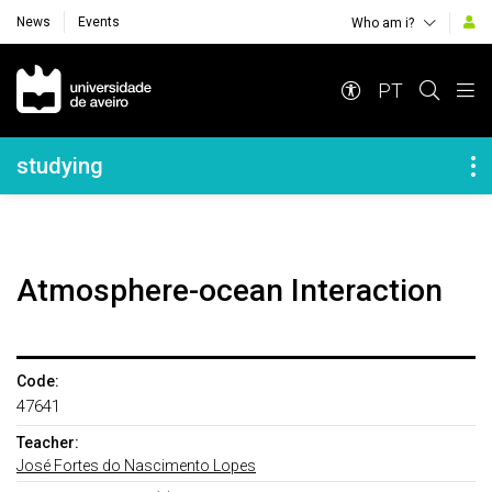
News
Events
Who am i?
Navegação Principal
PT
Navegação Lateral
studying
Atmosphere-ocean Interaction
Code:
47641
Teacher:
José Fortes do Nascimento Lopes