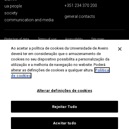
+351 234 370 200
ua people
society
general contacts
communication and media
Protection of data
Terms of use
Accessibility
Site map
Universidade de Aveiro 2026
Ao aceitar a política de cookies da Universidade de Aveiro
deverá ter em consideração que o armazenamento de
cookies no seu dispositivo possibilita a personalização da
utilização e a melhoria de navegação no website. Poderá
alterar as definições de cookies a qualquer altura.
Política
de cookies
Alterar definições de cookies
Rejeitar Tudo
Aceitar tudo