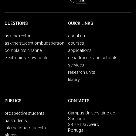
QUESTIONS
QUICK LINKS
ask the rector
about ua
ask the student ombudsperson
courses
complaints channel
applications
electronic yellow book
departments and schools
services
research units
library
PUBLICS
CONTACTS
Campus Universitário de
prospective students
Santiago
ua students
3810-193 Aveiro
international students
Portugal
alumni