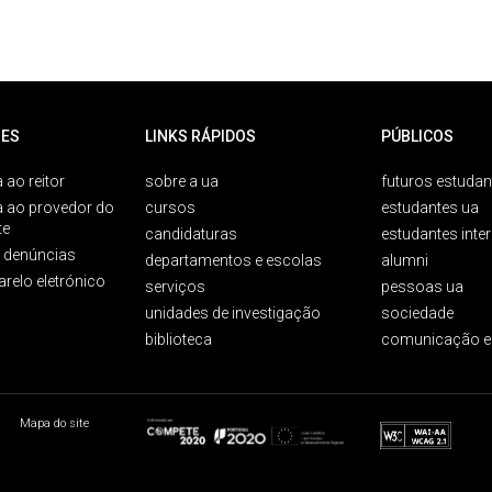
ES
LINKS RÁPIDOS
PÚBLICOS
 ao reitor
sobre a ua
futuros estudan
a ao provedor do
cursos
estudantes ua
te
candidaturas
estudantes inte
e denúncias
departamentos e escolas
alumni
arelo eletrónico
serviços
pessoas ua
unidades de investigação
sociedade
biblioteca
comunicação e
Mapa do site