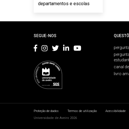
departamentos e escolas
Rodapé
SEGUE-NOS
QUESTÕ
pergunta
pergunt
estudan
canal d
livro am
Proteção de dados
Termos de utilização
Acessibilidade
Universidade de Aveiro 2026