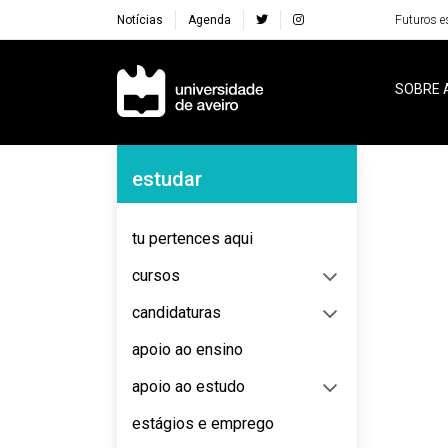
Notícias
Agenda
Futuros e
Navegação Principal
SOBRE 
Navegação Lateral
estudar
No content to display
tu pertences aqui
cursos
candidaturas
apoio ao ensino
apoio ao estudo
estágios e emprego