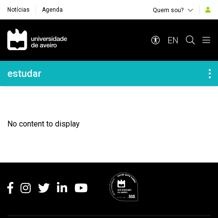
Notícias
Agenda
Quem sou?
Navegação Principal
EN
Navegação Lateral
estudar
No content to display
Rodapé