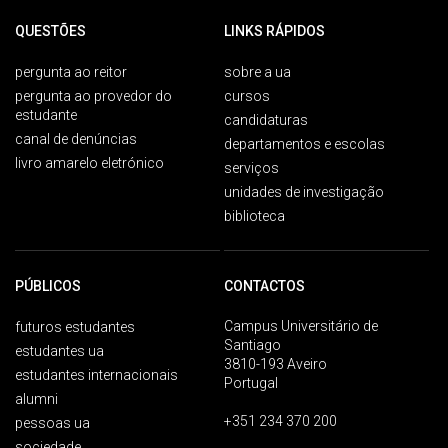
QUESTÕES
LINKS RÁPIDOS
pergunta ao reitor
sobre a ua
pergunta ao provedor do
cursos
estudante
candidaturas
canal de denúncias
departamentos e escolas
livro amarelo eletrónico
serviços
unidades de investigação
biblioteca
PÚBLICOS
CONTACTOS
Campus Universitário de
futuros estudantes
Santiago
estudantes ua
3810-193 Aveiro
estudantes internacionais
Portugal
alumni
+351 234 370 200
pessoas ua
sociedade