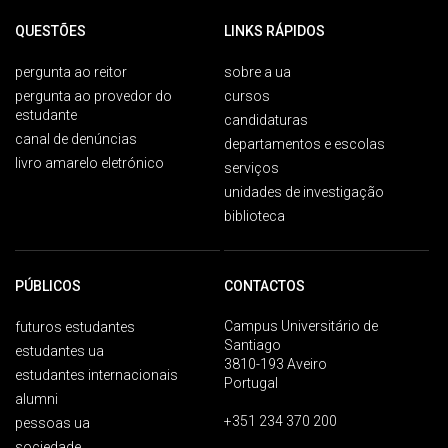
QUESTÕES
LINKS RÁPIDOS
pergunta ao reitor
sobre a ua
pergunta ao provedor do
cursos
estudante
candidaturas
canal de denúncias
departamentos e escolas
livro amarelo eletrónico
serviços
unidades de investigação
biblioteca
PÚBLICOS
CONTACTOS
Campus Universitário de
futuros estudantes
Santiago
estudantes ua
3810-193 Aveiro
estudantes internacionais
Portugal
alumni
+351 234 370 200
pessoas ua
sociedade