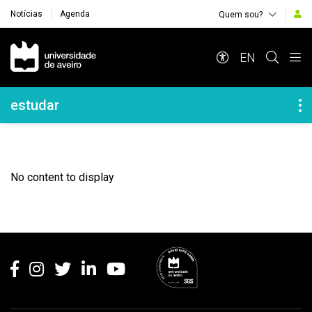
Notícias
Agenda
Quem sou?
Navegação Principal
EN
Navegação Lateral
estudar
No content to display
Rodapé