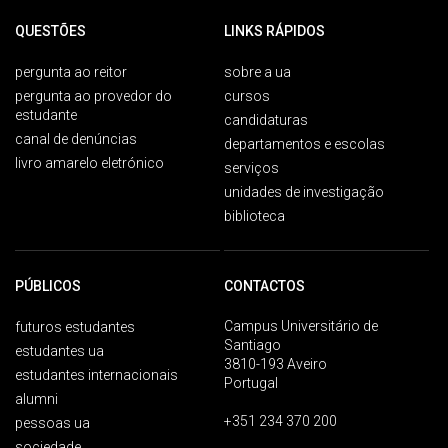
QUESTÕES
LINKS RÁPIDOS
pergunta ao reitor
sobre a ua
pergunta ao provedor do
cursos
estudante
candidaturas
canal de denúncias
departamentos e escolas
livro amarelo eletrónico
serviços
unidades de investigação
biblioteca
PÚBLICOS
CONTACTOS
Campus Universitário de
futuros estudantes
Santiago
estudantes ua
3810-193 Aveiro
estudantes internacionais
Portugal
alumni
+351 234 370 200
pessoas ua
sociedade