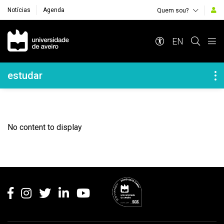
Notícias
Agenda
Quem sou?
Navegação Principal
EN
Navegação Lateral
estudar
No content to display
Rodapé