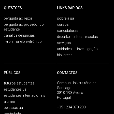
QUESTÕES
LINKS RÁPIDOS
pergunta ao reitor
sobre a ua
pergunta ao provedor do
cursos
estudante
candidaturas
canal de denúncias
departamentos e escolas
livro amarelo eletrónico
serviços
unidades de investigação
biblioteca
PÚBLICOS
CONTACTOS
Campus Universitário de
futuros estudantes
Santiago
estudantes ua
3810-193 Aveiro
estudantes internacionais
Portugal
alumni
+351 234 370 200
pessoas ua
sociedade