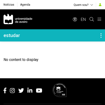
Notícias
Agenda
Quem sou?
Navegação Principal
EN
Navegação Lateral
estudar
No content to display
Rodapé