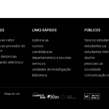
ES
LINKS RÁPIDOS
PÚBLICOS
 ao reitor
sobre a ua
futuros estudan
a ao provedor do
cursos
estudantes ua
te
candidaturas
estudantes inte
e denúncias
departamentos e escolas
alumni
arelo eletrónico
serviços
pessoas ua
unidades de investigação
sociedade
biblioteca
comunicação e
Mapa do site