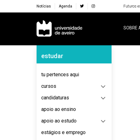
Notícias
Agenda
Futuros e
Navegação Principal
SOBRE 
Navegação Lateral
estudar
No content to display
tu pertences aqui
cursos
candidaturas
apoio ao ensino
apoio ao estudo
estágios e emprego