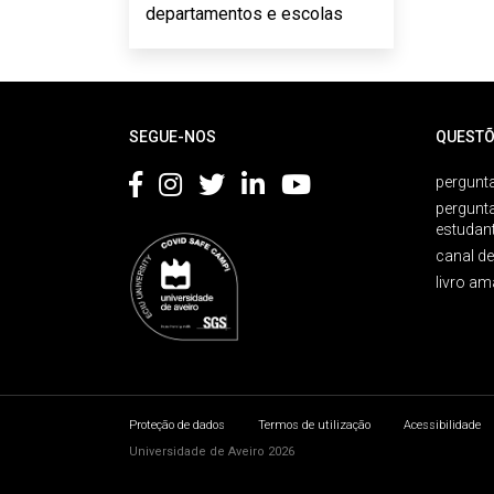
departamentos e escolas
Rodapé
SEGUE-NOS
QUESTÕ
pergunta
pergunt
estudan
canal d
livro am
Proteção de dados
Termos de utilização
Acessibilidade
Universidade de Aveiro 2026