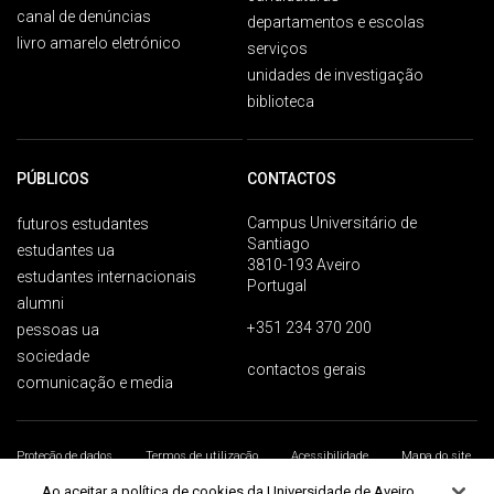
canal de denúncias
departamentos e escolas
livro amarelo eletrónico
serviços
unidades de investigação
biblioteca
PÚBLICOS
CONTACTOS
Campus Universitário de
futuros estudantes
Santiago
estudantes ua
3810-193 Aveiro
estudantes internacionais
Portugal
alumni
+351 234 370 200
pessoas ua
sociedade
contactos gerais
comunicação e media
Proteção de dados
Termos de utilização
Acessibilidade
Mapa do site
Universidade de Aveiro 2026
Ao aceitar a política de cookies da Universidade de Aveiro