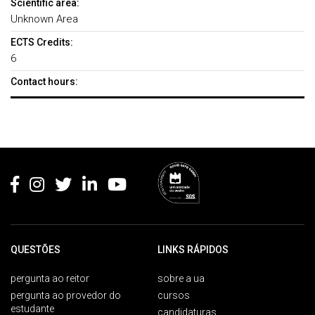
Scientific area:
Unknown Area
ECTS Credits:
6
Contact hours:
Rodapé
QUESTÕES
LINKS RÁPIDOS
pergunta ao reitor
sobre a ua
pergunta ao provedor do
cursos
estudante
candidaturas