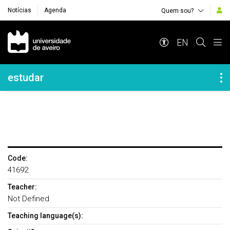
Notícias
Agenda
Quem sou?
Navegação Principal
EN
Navegação Lateral
estudar
Code:
41692
Teacher:
Not Defined
Teaching language(s):