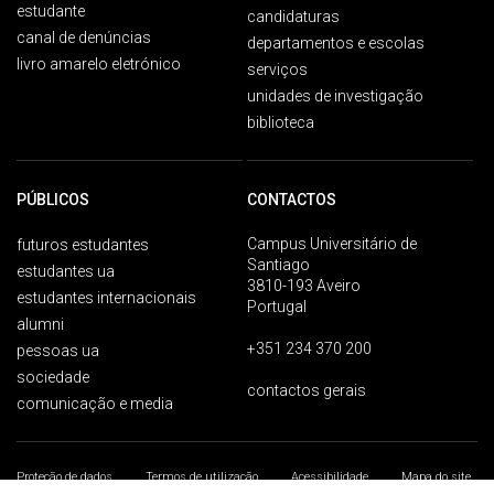
estudante
candidaturas
canal de denúncias
departamentos e escolas
livro amarelo eletrónico
serviços
unidades de investigação
biblioteca
PÚBLICOS
CONTACTOS
Campus Universitário de
futuros estudantes
Santiago
estudantes ua
3810-193 Aveiro
estudantes internacionais
Portugal
alumni
+351 234 370 200
pessoas ua
sociedade
contactos gerais
comunicação e media
Proteção de dados
Termos de utilização
Acessibilidade
Mapa do site