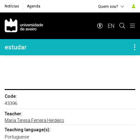
Notícias
Agenda
Quem sou?
Navegação Principal
EN
Navegação Lateral
estudar
Code:
43396
Teacher:
Maria Teresa Ferreira Herdeiro
Teaching language(s):
Portuguese