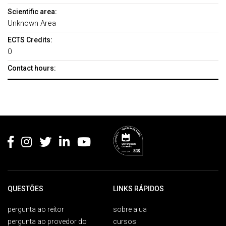
Scientific area:
Unknown Area
ECTS Credits:
0
Contact hours:
Rodapé
QUESTÕES
LINKS RÁPIDOS
pergunta ao reitor
sobre a ua
pergunta ao provedor do
cursos