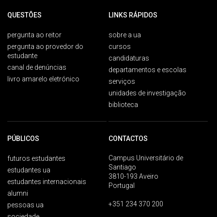
QUESTÕES
LINKS RÁPIDOS
pergunta ao reitor
sobre a ua
pergunta ao provedor do
cursos
estudante
candidaturas
canal de denúncias
departamentos e escolas
livro amarelo eletrónico
serviços
unidades de investigação
biblioteca
PÚBLICOS
CONTACTOS
Campus Universitário de
futuros estudantes
Santiago
estudantes ua
3810-193 Aveiro
estudantes internacionais
Portugal
alumni
+351 234 370 200
pessoas ua
sociedade