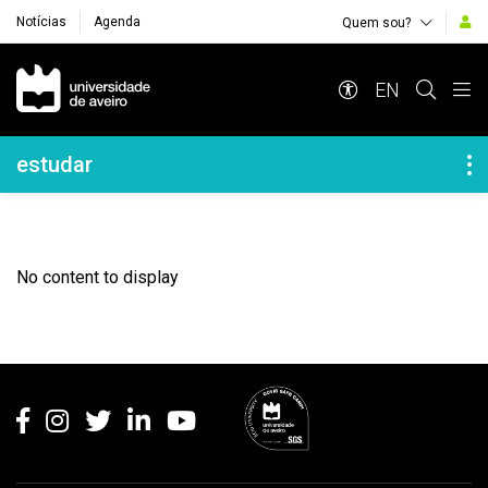
Notícias
Agenda
Quem sou?
Navegação Principal
EN
Navegação Lateral
estudar
No content to display
Rodapé