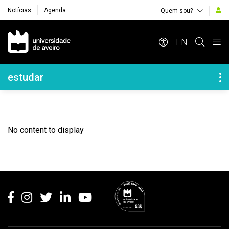
Notícias
Agenda
Quem sou?
Navegação Principal
EN
Navegação Lateral
estudar
No content to display
Rodapé