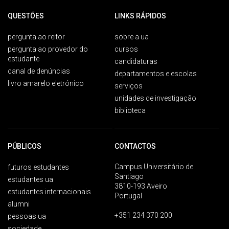
QUESTÕES
LINKS RÁPIDOS
pergunta ao reitor
sobre a ua
pergunta ao provedor do
cursos
estudante
candidaturas
canal de denúncias
departamentos e escolas
livro amarelo eletrónico
serviços
unidades de investigação
biblioteca
PÚBLICOS
CONTACTOS
Campus Universitário de
futuros estudantes
Santiago
estudantes ua
3810-193 Aveiro
estudantes internacionais
Portugal
alumni
+351 234 370 200
pessoas ua
sociedade