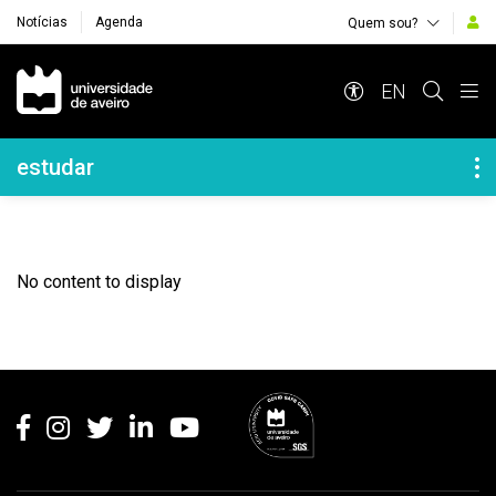
Notícias
Agenda
Quem sou?
Navegação Principal
EN
Navegação Lateral
estudar
No content to display
Rodapé