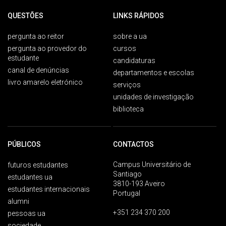
QUESTÕES
LINKS RÁPIDOS
pergunta ao reitor
sobre a ua
pergunta ao provedor do
cursos
estudante
candidaturas
canal de denúncias
departamentos e escolas
livro amarelo eletrónico
serviços
unidades de investigação
biblioteca
PÚBLICOS
CONTACTOS
Campus Universitário de
futuros estudantes
Santiago
estudantes ua
3810-193 Aveiro
estudantes internacionais
Portugal
alumni
+351 234 370 200
pessoas ua
sociedade