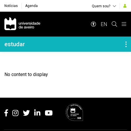
Notícias
Agenda
Quem sou?
Navegação Principal
EN
Navegação Lateral
estudar
No content to display
Rodapé