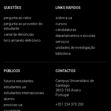
QUESTÕES
LINKS RÁPIDOS
pergunta ao reitor
sobre a ua
pergunta ao provedor do
cursos
estudante
candidaturas
canal de denúncias
departamentos e escolas
livro amarelo eletrónico
serviços
unidades de investigação
biblioteca
PÚBLICOS
CONTACTOS
Campus Universitário de
futuros estudantes
Santiago
estudantes ua
3810-193 Aveiro
estudantes internacionais
Portugal
alumni
+351 234 370 200
pessoas ua
sociedade