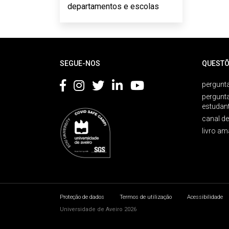
departamentos e escolas
Rodapé
SEGUE-NOS
QUESTÕ
pergunta
pergunt
estudan
canal d
livro am
Proteção de dados
Termos de utilização
Acessibilidade
Universidade de Aveiro 2026