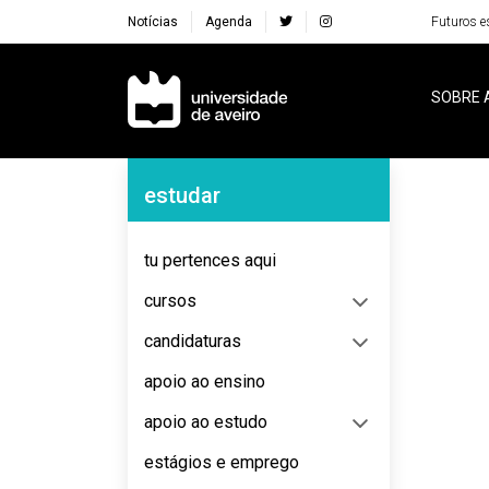
Notícias
Agenda
Futuros e
Navegação Principal
SOBRE 
Navegação Lateral
estudar
No content to display
tu pertences aqui
cursos
candidaturas
apoio ao ensino
apoio ao estudo
estágios e emprego