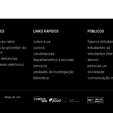
ES
LINKS RÁPIDOS
PÚBLICOS
 ao reitor
sobre a ua
futuros estudan
a ao provedor do
cursos
estudantes ua
te
candidaturas
estudantes inte
e denúncias
departamentos e escolas
alumni
arelo eletrónico
serviços
pessoas ua
unidades de investigação
sociedade
biblioteca
comunicação e
Mapa do site