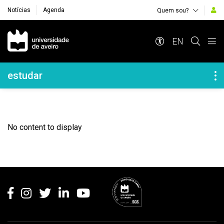
Notícias
Agenda
Quem sou?
Navegação Principal
EN
Navegação Lateral
estudar
No content to display
Rodapé