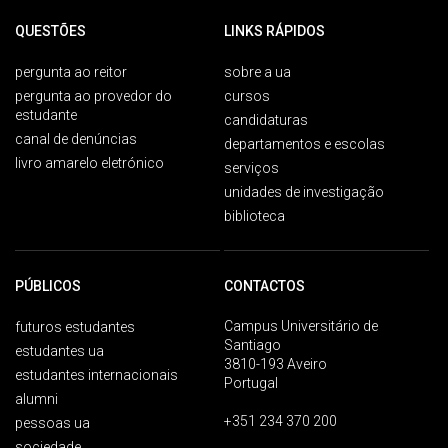
QUESTÕES
LINKS RÁPIDOS
pergunta ao reitor
sobre a ua
pergunta ao provedor do
cursos
estudante
candidaturas
canal de denúncias
departamentos e escolas
livro amarelo eletrónico
serviços
unidades de investigação
biblioteca
PÚBLICOS
CONTACTOS
Campus Universitário de
futuros estudantes
Santiago
estudantes ua
3810-193 Aveiro
estudantes internacionais
Portugal
alumni
+351 234 370 200
pessoas ua
sociedade