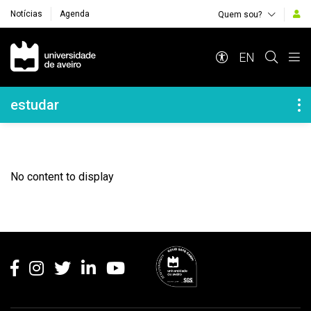
Notícias
Agenda
Quem sou?
Navegação Principal
EN
Navegação Lateral
estudar
No content to display
Rodapé