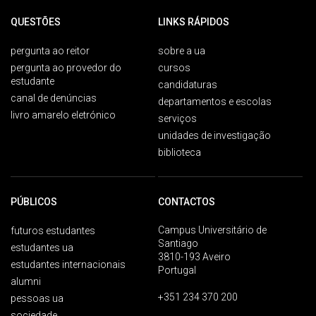
QUESTÕES
LINKS RÁPIDOS
pergunta ao reitor
sobre a ua
pergunta ao provedor do
cursos
estudante
candidaturas
canal de denúncias
departamentos e escolas
livro amarelo eletrónico
serviços
unidades de investigação
biblioteca
PÚBLICOS
CONTACTOS
Campus Universitário de
futuros estudantes
Santiago
estudantes ua
3810-193 Aveiro
estudantes internacionais
Portugal
alumni
+351 234 370 200
pessoas ua
sociedade