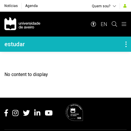
Notícias
Agenda
Quem sou?
Navegação Principal
EN
Navegação Lateral
estudar
No content to display
Rodapé