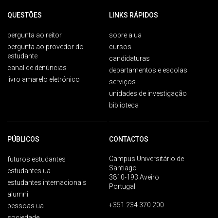
QUESTÕES
LINKS RÁPIDOS
pergunta ao reitor
sobre a ua
pergunta ao provedor do
cursos
estudante
candidaturas
canal de denúncias
departamentos e escolas
livro amarelo eletrónico
serviços
unidades de investigação
biblioteca
PÚBLICOS
CONTACTOS
Campus Universitário de
futuros estudantes
Santiago
estudantes ua
3810-193 Aveiro
estudantes internacionais
Portugal
alumni
+351 234 370 200
pessoas ua
sociedade