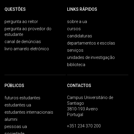
QUESTÕES
LINKS RÁPIDOS
pergunta ao reitor
sobre a ua
pergunta ao provedor do
cursos
estudante
candidaturas
canal de denúncias
departamentos e escolas
livro amarelo eletrónico
serviços
unidades de investigação
biblioteca
PÚBLICOS
CONTACTOS
Campus Universitário de
futuros estudantes
Santiago
estudantes ua
3810-193 Aveiro
estudantes internacionais
Portugal
alumni
+351 234 370 200
pessoas ua
sociedade