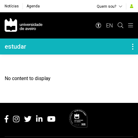
Notícias
Agenda
Quem sou?
Navegação Principal
EN
Navegação Lateral
estudar
No content to display
Rodapé