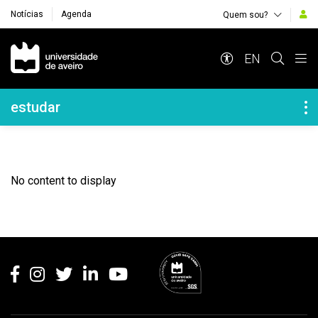
Notícias
Agenda
Quem sou?
Navegação Principal
EN
Navegação Lateral
estudar
No content to display
Rodapé