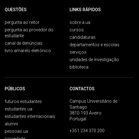
QUESTÕES
LINKS RÁPIDOS
pergunta ao reitor
sobre a ua
pergunta ao provedor do
cursos
estudante
candidaturas
canal de denúncias
departamentos e escolas
livro amarelo eletrónico
serviços
unidades de investigação
biblioteca
PÚBLICOS
CONTACTOS
Campus Universitário de
futuros estudantes
Santiago
estudantes ua
3810-193 Aveiro
estudantes internacionais
Portugal
alumni
+351 234 370 200
pessoas ua
sociedade