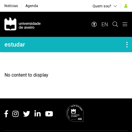
Notícias
Agenda
Quem sou?
Navegação Principal
EN
Navegação Lateral
estudar
No content to display
Rodapé