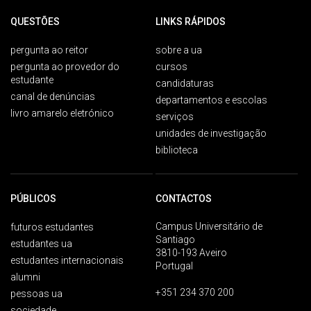
QUESTÕES
LINKS RÁPIDOS
pergunta ao reitor
sobre a ua
pergunta ao provedor do
cursos
estudante
candidaturas
canal de denúncias
departamentos e escolas
livro amarelo eletrónico
serviços
unidades de investigação
biblioteca
PÚBLICOS
CONTACTOS
Campus Universitário de
futuros estudantes
Santiago
estudantes ua
3810-193 Aveiro
estudantes internacionais
Portugal
alumni
+351 234 370 200
pessoas ua
sociedade