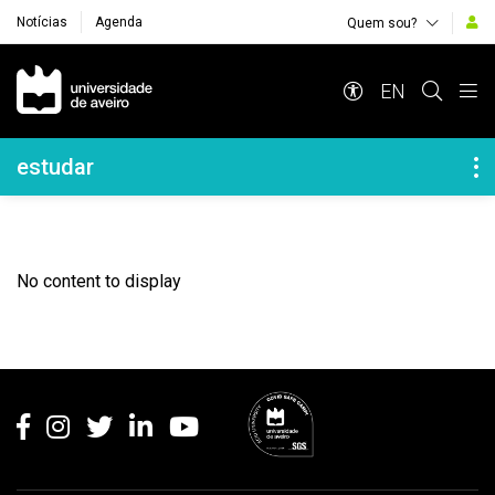
Notícias
Agenda
Quem sou?
Navegação Principal
EN
Navegação Lateral
estudar
No content to display
Rodapé