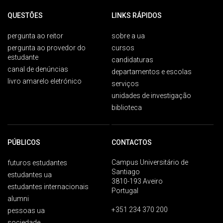
QUESTÕES
LINKS RÁPIDOS
pergunta ao reitor
sobre a ua
pergunta ao provedor do
cursos
estudante
candidaturas
canal de denúncias
departamentos e escolas
livro amarelo eletrónico
serviços
unidades de investigação
biblioteca
PÚBLICOS
CONTACTOS
Campus Universitário de
futuros estudantes
Santiago
estudantes ua
3810-193 Aveiro
estudantes internacionais
Portugal
alumni
+351 234 370 200
pessoas ua
sociedade