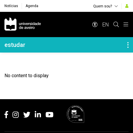
Notícias
Agenda
Quem sou?
Navegação Principal
EN
Navegação Lateral
estudar
No content to display
Rodapé