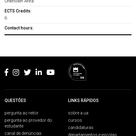
Unknown Area
ECTS Credits:
6
Contact hours:
Rodapé
QUESTÕES
LINKS RÁPIDOS
pergunta ao reitor
sobre a ua
pergunta ao provedor do
cursos
estudante
candidaturas
canal de denúncias
departamentos e escolas