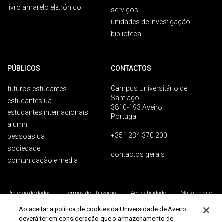
livro amarelo eletrónico
serviços
unidades de investigação
biblioteca
PÚBLICOS
CONTACTOS
Campus Universitário de
futuros estudantes
Santiago
estudantes ua
3810-193 Aveiro
estudantes internacionais
Portugal
alumni
+351 234 370 200
pessoas ua
sociedade
contactos gerais
comunicação e media
Proteção de dados
Termos de utilização
Acessibilidade
Mapa do site
Universidade de Aveiro 2026
Ao aceitar a política de cookies da Universidade de Aveiro
deverá ter em consideração que o armazenamento de