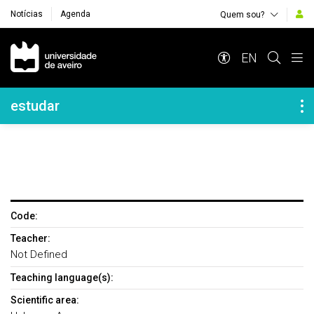
Notícias
Agenda
Quem sou?
Navegação Principal
EN
Navegação Lateral
estudar
Code:
Teacher:
Not Defined
Teaching language(s):
Scientific area: