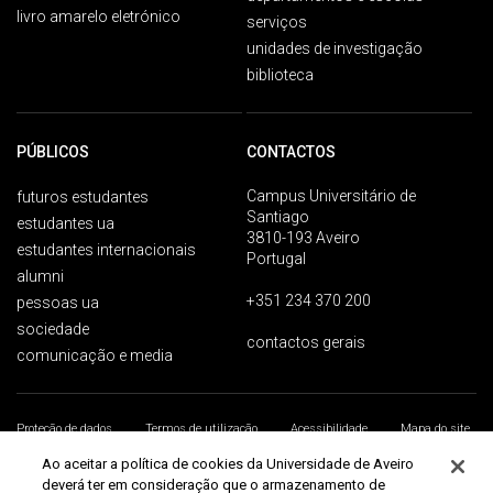
livro amarelo eletrónico
serviços
unidades de investigação
biblioteca
PÚBLICOS
CONTACTOS
Campus Universitário de
futuros estudantes
Santiago
estudantes ua
3810-193 Aveiro
estudantes internacionais
Portugal
alumni
+351 234 370 200
pessoas ua
sociedade
contactos gerais
comunicação e media
Proteção de dados
Termos de utilização
Acessibilidade
Mapa do site
Universidade de Aveiro 2026
Ao aceitar a política de cookies da Universidade de Aveiro
deverá ter em consideração que o armazenamento de