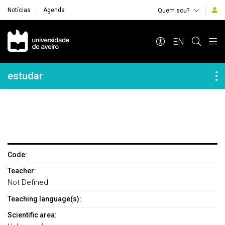
Notícias
Agenda
Quem sou?
Navegação Principal
EN
Navegação Lateral
estudar
Code:
Teacher:
Not Defined
Teaching language(s):
Scientific area: