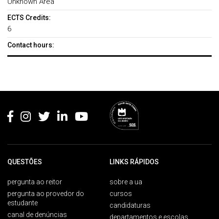
Unknown Area
ECTS Credits:
6
Contact hours:
Rodapé
QUESTÕES
LINKS RÁPIDOS
pergunta ao reitor
sobre a ua
pergunta ao provedor do
cursos
estudante
candidaturas
canal de denúncias
departamentos e escolas