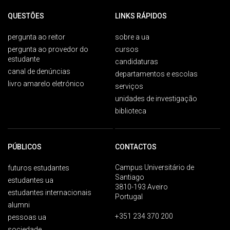
QUESTÕES
LINKS RÁPIDOS
pergunta ao reitor
sobre a ua
pergunta ao provedor do
cursos
estudante
candidaturas
canal de denúncias
departamentos e escolas
livro amarelo eletrónico
serviços
unidades de investigação
biblioteca
PÚBLICOS
CONTACTOS
Campus Universitário de
futuros estudantes
Santiago
estudantes ua
3810-193 Aveiro
estudantes internacionais
Portugal
alumni
+351 234 370 200
pessoas ua
sociedade