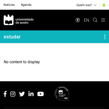
Notícias
Agenda
Quem sou?
Navegação Principal
EN
Navegação Lateral
estudar
No content to display
Rodapé