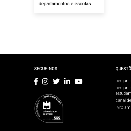
departamentos e escolas
Rodapé
SEGUE-NOS
QUESTÕ
pergunta
pergunt
estudan
canal d
livro am