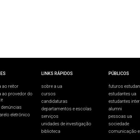
ES
LINKS RÁPIDOS
PÚBLICOS
 ao reitor
sobre a ua
futuros estudan
a ao provedor do
cursos
estudantes ua
te
candidaturas
estudantes inte
e denúncias
departamentos e escolas
alumni
arelo eletrónico
serviços
pessoas ua
unidades de investigação
sociedade
biblioteca
comunicação e