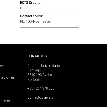
ECTS Credits:
8
Contact hours:
PL: 100H/semester
CONTACTOS
Campus Universitário de
tes
Santiago
3810-193 Aveiro
rnacionais
Portugal
+351 234 370 200
contactos gerais
 media