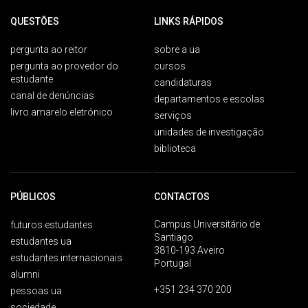
QUESTÕES
LINKS RÁPIDOS
pergunta ao reitor
sobre a ua
pergunta ao provedor do
cursos
estudante
candidaturas
canal de denúncias
departamentos e escolas
livro amarelo eletrónico
serviços
unidades de investigação
biblioteca
PÚBLICOS
CONTACTOS
Campus Universitário de
futuros estudantes
Santiago
estudantes ua
3810-193 Aveiro
estudantes internacionais
Portugal
alumni
+351 234 370 200
pessoas ua
sociedade