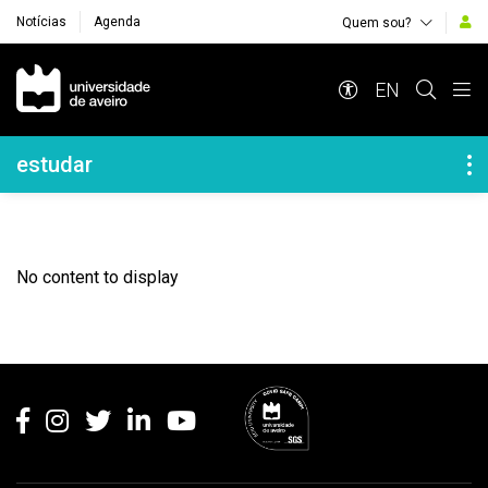
Notícias
Agenda
Quem sou?
Navegação Principal
EN
Navegação Lateral
estudar
No content to display
Rodapé