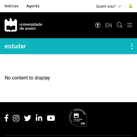
Notícias
Agenda
Quem sou?
Navegação Principal
EN
Navegação Lateral
estudar
No content to display
Rodapé