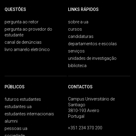
QUESTÕES
LINKS RÁPIDOS
pergunta ao reitor
sobre a ua
pergunta ao provedor do
cursos
estudante
candidaturas
canal de denúncias
departamentos e escolas
livro amarelo eletrónico
serviços
unidades de investigação
biblioteca
PÚBLICOS
CONTACTOS
Campus Universitário de
futuros estudantes
Santiago
estudantes ua
3810-193 Aveiro
estudantes internacionais
Portugal
alumni
+351 234 370 200
pessoas ua
sociedade