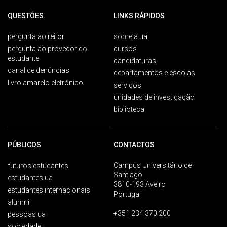
QUESTÕES
LINKS RÁPIDOS
pergunta ao reitor
sobre a ua
pergunta ao provedor do
cursos
estudante
candidaturas
canal de denúncias
departamentos e escolas
livro amarelo eletrónico
serviços
unidades de investigação
biblioteca
PÚBLICOS
CONTACTOS
Campus Universitário de
futuros estudantes
Santiago
estudantes ua
3810-193 Aveiro
estudantes internacionais
Portugal
alumni
+351 234 370 200
pessoas ua
sociedade