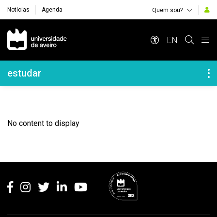
Notícias
Agenda
Quem sou?
Navegação Principal
EN
Navegação Lateral
estudar
No content to display
Rodapé