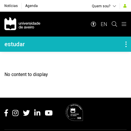
Notícias
Agenda
Quem sou?
Navegação Principal
EN
Navegação Lateral
estudar
No content to display
Rodapé