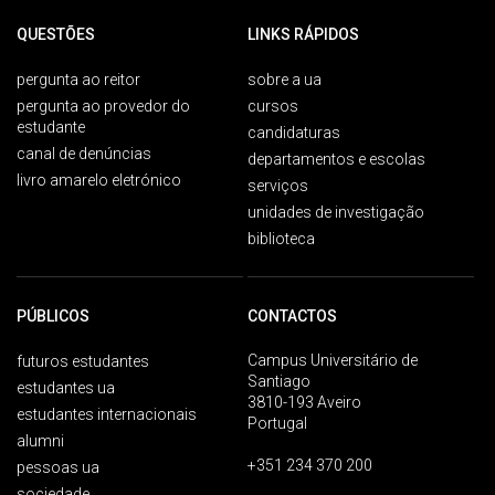
QUESTÕES
LINKS RÁPIDOS
pergunta ao reitor
sobre a ua
pergunta ao provedor do
cursos
estudante
candidaturas
canal de denúncias
departamentos e escolas
livro amarelo eletrónico
serviços
unidades de investigação
biblioteca
PÚBLICOS
CONTACTOS
Campus Universitário de
futuros estudantes
Santiago
estudantes ua
3810-193 Aveiro
estudantes internacionais
Portugal
alumni
+351 234 370 200
pessoas ua
sociedade