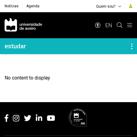
Notícias
Agenda
Quem sou?
Navegação Principal
EN
Navegação Lateral
estudar
No content to display
Rodapé