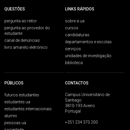
QUESTÕES
LINKS RÁPIDOS
pergunta ao reitor
sobre a ua
pergunta ao provedor do
cursos
estudante
candidaturas
canal de denúncias
departamentos e escolas
livro amarelo eletrónico
serviços
unidades de investigação
biblioteca
PÚBLICOS
CONTACTOS
Campus Universitário de
futuros estudantes
Santiago
estudantes ua
3810-193 Aveiro
estudantes internacionais
Portugal
alumni
+351 234 370 200
pessoas ua
sociedade