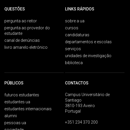
QUESTÕES
LINKS RÁPIDOS
pergunta ao reitor
sobre a ua
pergunta ao provedor do
cursos
estudante
candidaturas
canal de denúncias
departamentos e escolas
livro amarelo eletrónico
serviços
unidades de investigação
biblioteca
PÚBLICOS
CONTACTOS
Campus Universitário de
futuros estudantes
Santiago
estudantes ua
3810-193 Aveiro
estudantes internacionais
Portugal
alumni
+351 234 370 200
pessoas ua
sociedade