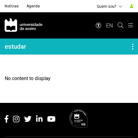
Notícias
Agenda
Quem sou?
Navegação Principal
EN
Navegação Lateral
estudar
No content to display
Rodapé