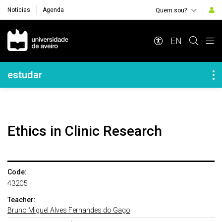
Notícias
Agenda
Quem sou?
Navegação Principal
EN
Navegação Lateral
estudar
Ethics in Clinic Research
Code:
43205
Teacher:
Bruno Miguel Alves Fernandes do Gago