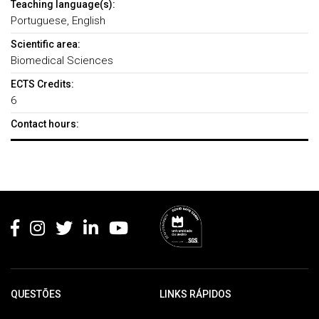
Teaching language(s):
Portuguese, English
Scientific area:
Biomedical Sciences
ECTS Credits:
6
Contact hours:
Rodapé
QUESTÕES
LINKS RÁPIDOS