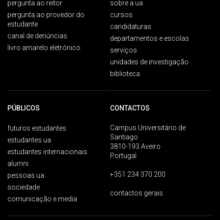
pergunta ao reitor
sobre a ua
pergunta ao provedor do
cursos
estudante
candidaturas
canal de denúncias
departamentos e escolas
livro amarelo eletrónico
serviços
unidades de investigação
biblioteca
PÚBLICOS
CONTACTOS
Campus Universitário de
futuros estudantes
Santiago
estudantes ua
3810-193 Aveiro
estudantes internacionais
Portugal
alumni
+351 234 370 200
pessoas ua
sociedade
contactos gerais
comunicação e media