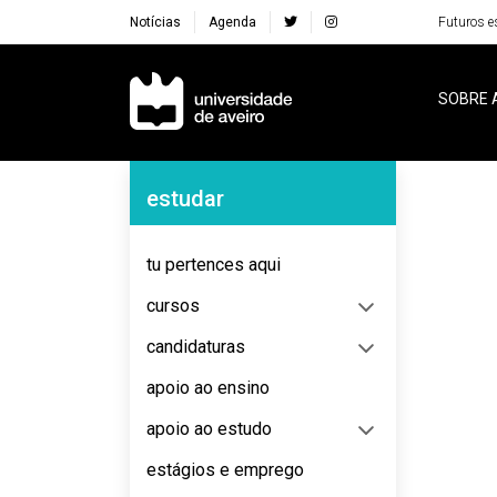
Notícias
Agenda
Futuros e
Navegação Principal
SOBRE 
Navegação Lateral
estudar
No content to display
tu pertences aqui
cursos
candidaturas
apoio ao ensino
apoio ao estudo
estágios e emprego