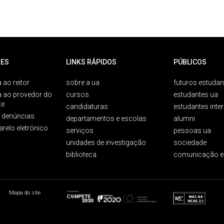
ES
LINKS RÁPIDOS
PÚBLICOS
 ao reitor
sobre a ua
futuros estudan
a ao provedor do
cursos
estudantes ua
te
candidaturas
estudantes inte
e denúncias
departamentos e escolas
alumni
arelo eletrónico
serviços
pessoas ua
unidades de investigação
sociedade
biblioteca
comunicação e
Mapa do site