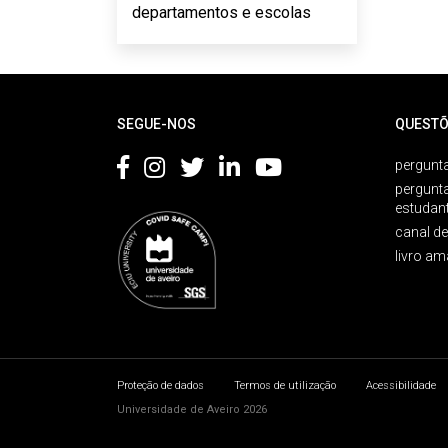
departamentos e escolas
Rodapé
SEGUE-NOS
QUESTÕ
pergunta
pergunt
estudan
canal d
livro am
Proteção de dados
Termos de utilização
Acessibilidade
Universidade de Aveiro 2026