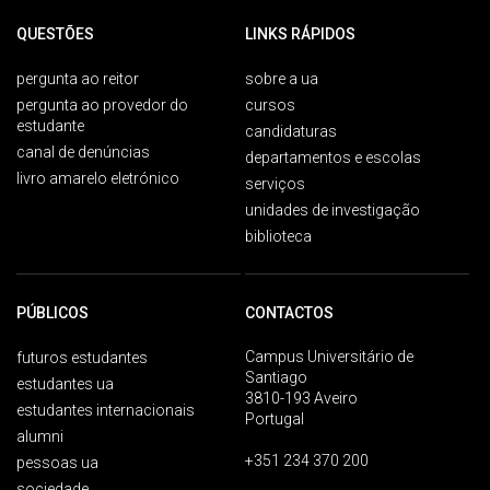
QUESTÕES
LINKS RÁPIDOS
pergunta ao reitor
sobre a ua
pergunta ao provedor do
cursos
estudante
candidaturas
canal de denúncias
departamentos e escolas
livro amarelo eletrónico
serviços
unidades de investigação
biblioteca
PÚBLICOS
CONTACTOS
Campus Universitário de
futuros estudantes
Santiago
estudantes ua
3810-193 Aveiro
estudantes internacionais
Portugal
alumni
+351 234 370 200
pessoas ua
sociedade