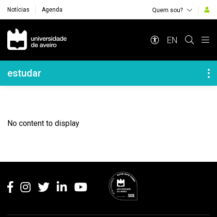
Notícias
Agenda
Quem sou?
Navegação Principal
EN
Navegação Lateral
estudar
No content to display
Rodapé