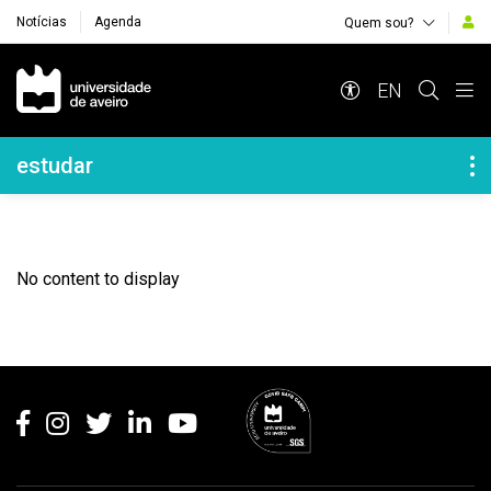
Notícias
Agenda
Quem sou?
Navegação Principal
EN
Navegação Lateral
estudar
No content to display
Rodapé