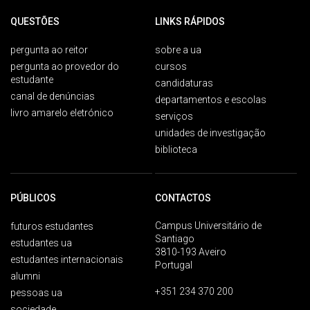
QUESTÕES
LINKS RÁPIDOS
pergunta ao reitor
sobre a ua
pergunta ao provedor do
cursos
estudante
candidaturas
canal de denúncias
departamentos e escolas
livro amarelo eletrónico
serviços
unidades de investigação
biblioteca
PÚBLICOS
CONTACTOS
Campus Universitário de
futuros estudantes
Santiago
estudantes ua
3810-193 Aveiro
estudantes internacionais
Portugal
alumni
+351 234 370 200
pessoas ua
sociedade