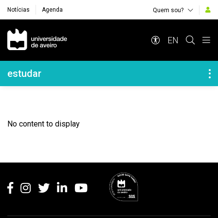
Notícias
Agenda
Quem sou?
Navegação Principal
EN
Navegação Lateral
estudar
No content to display
Rodapé