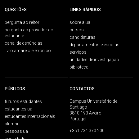
QUESTÕES
LINKS RÁPIDOS
pergunta ao reitor
sobre a ua
pergunta ao provedor do
cursos
estudante
candidaturas
canal de denúncias
departamentos e escolas
livro amarelo eletrónico
serviços
unidades de investigação
biblioteca
PÚBLICOS
CONTACTOS
Campus Universitário de
futuros estudantes
Santiago
estudantes ua
3810-193 Aveiro
estudantes internacionais
Portugal
alumni
+351 234 370 200
pessoas ua
sociedade