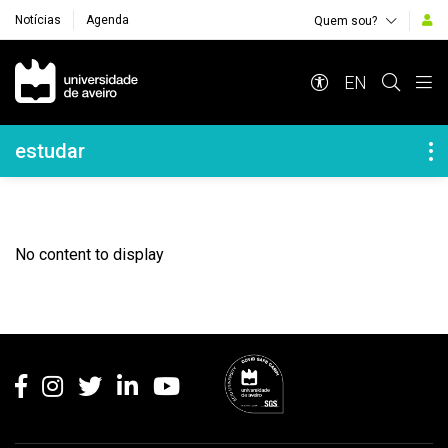
Notícias
Agenda
Quem sou?
Navegação Principal
EN
Navegação Lateral
estudar
No content to display
Rodapé