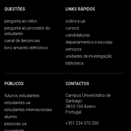
QUESTÕES
LINKS RÁPIDOS
pergunta ao reitor
sobre a ua
pergunta ao provedor do
cursos
estudante
candidaturas
canal de denúncias
departamentos e escolas
livro amarelo eletrónico
serviços
unidades de investigação
biblioteca
PÚBLICOS
CONTACTOS
Campus Universitário de
futuros estudantes
Santiago
estudantes ua
3810-193 Aveiro
estudantes internacionais
Portugal
alumni
+351 234 370 200
pessoas ua
sociedade